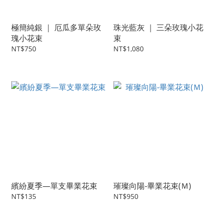
極簡純銀 ｜ 厄瓜多單朵玫
珠光藍灰 ｜ 三朵玫瑰小花
瑰小花束
束
NT$750
NT$1,080
繽紛夏季—單支畢業花束
璀璨向陽-畢業花束(Ｍ)
NT$135
NT$950