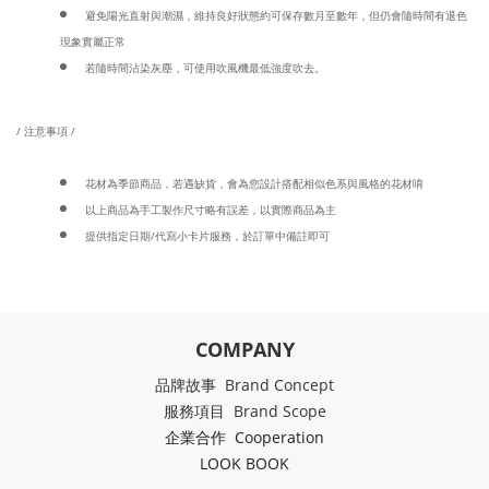
避免陽光直射與潮濕，維持良好狀態約可保存數月至數年，但仍會隨時間有退色
現象實屬正常
若隨時間沾染灰塵，可使用吹風機最低強度吹去。
/ 注意事項 /
花材為季節商品，若遇缺貨，會為您設計搭配相似色系與風格的花材唷
以上商品為手工製作尺寸略有誤差，以實際商品為主
提供指定日期/代寫小卡片服務，於訂單中備註即可
COMPANY
品牌故事 Brand Concept
服務項目 Brand Scope
企業合作 Cooperation
LOOK BOOK