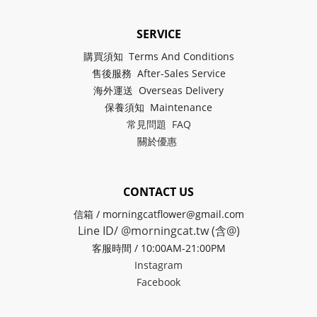
SERVICE
購買須知 Terms And Conditions
售後服務 After-Sales Service
海外運送 Overseas Delivery
保養須知 Maintenance
常見問題 FAQ
關於
優惠
CONTACT US
信箱 / morningcatflower@gmail.com
Line ID/ @morningcat.tw (含@)
客服時間 / 10:00AM-21:00PM
Instagram
Facebook