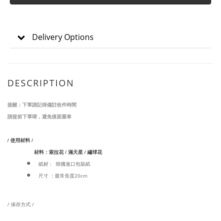
Delivery Options
DESCRIPTION
提醒：下單請記得備註收件時間
請提前下單唷，避免後面塞車
/ 使用材料 /
材料：索拉花 / 滿天星 / 繡球花
紙材 : 韓國進口包裝紙
尺寸 ：最常長度20cm
/ 保存方式 /