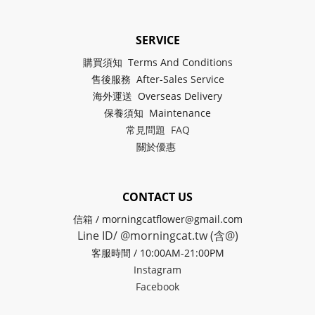
SERVICE
購買須知 Terms And Conditions
售後服務 After-Sales Service
海外運送 Overseas Delivery
保養須知 Maintenance
常見問題 FAQ
關於
優惠
CONTACT US
信箱 / morningcatflower@gmail.com
Line ID/ @morningcat.tw (含@)
客服時間 / 10:00AM-21:00PM
Instagram
Facebook