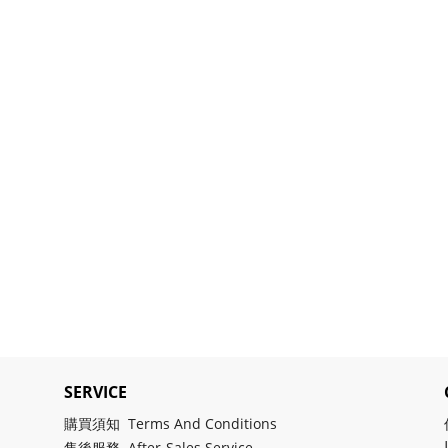
SERVICE
購買須知 Terms And Conditions
售後服務 After-Sales Service