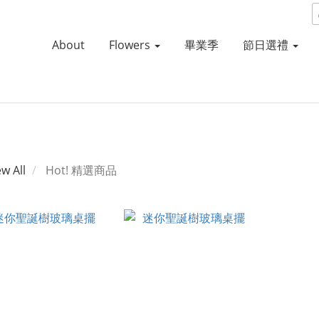
About
Flowers
畢業季
節日選禮
ew All
Hot! 精選商品