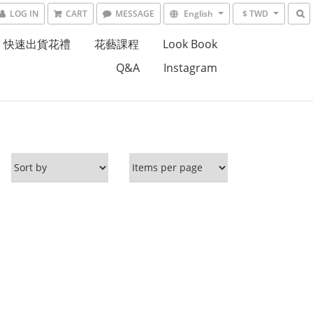
LOG IN
CART
MESSAGE
English
$ TWD
快速出貨花禮
花藝課程
Look Book
Q&A
Instagram