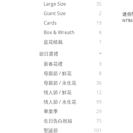
Large Size
35
Giant Size
2
迷你
NT$6
Cards
19
Box & Wreath
8
盆花植栽
1
節日選禮
新春花禮
3
母親節 / 鮮花
8
母親節 / 永生花
36
情人節 / 鮮花
12
情人節 / 永生花
99
畢業季
29
生日告白祝福
75
聖誕節
101