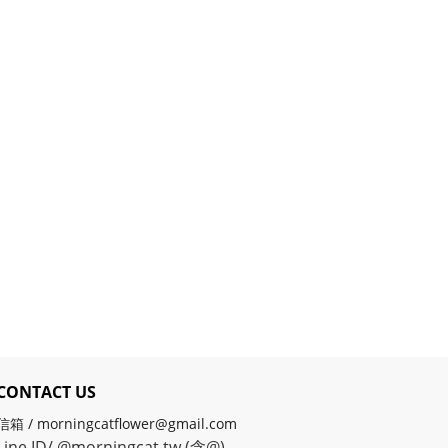
CONTACT US
信箱 / morningcatflower@gmail.com
Line ID/ @morningcat.tw (含@)