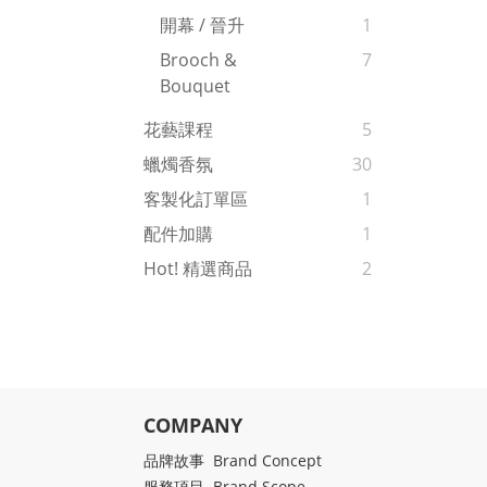
開幕 / 晉升
1
Brooch &
7
Bouquet
花藝課程
5
蠟燭香氛
30
客製化訂單區
1
配件加購
1
Hot! 精選商品
2
COMPANY
品牌故事 Brand Concept
服務項目 Brand Scope