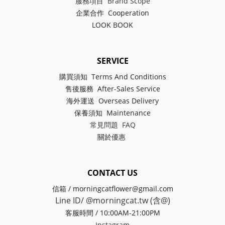
服務項目 Brand Scope
企業合作 Cooperation
LOOK BOOK
SERVICE
購買須知 Terms And Conditions
售後服務 After-Sales Service
海外運送 Overseas Delivery
保養須知 Maintenance
常見問題 FAQ
關於
優惠
CONTACT US
信箱 / morningcatflower@gmail.com
Line ID/ @morningcat.tw (含@)
客服時間 / 10:00AM-21:00PM
Instagram