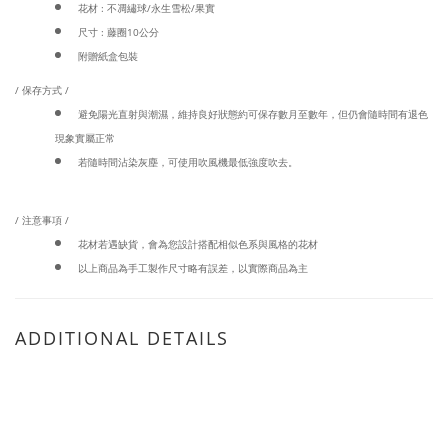
花材 : 不凋繡球/永生雪松/果實
尺寸 : 藤圈10公分
附贈紙盒包裝
/ 保存方式 /
避免陽光直射與潮濕，維持良好狀態約可保存數月至數年，但仍會隨時間有退色
現象實屬正常
若隨時間沾染灰塵，可使用吹風機最低強度吹去。
/ 注意事項 /
花材若遇缺貨，會為您設計搭配相似色系與風格的花材
以上商品為手工製作尺寸略有誤差，以實際商品為主
ADDITIONAL DETAILS