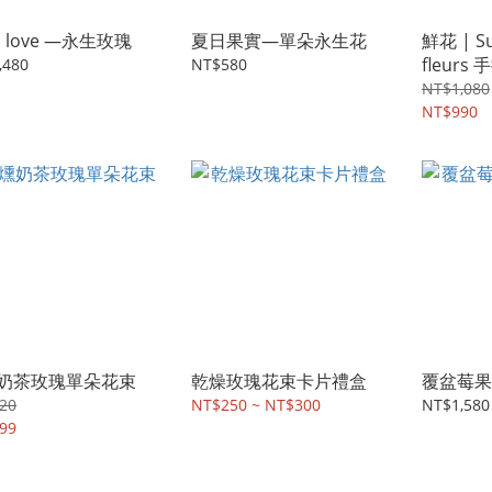
in love —永生玫瑰
夏日果實—單朵永生花
鮮花 | Su
fleur
,480
NT$580
（M)
NT$1,080
NT$990
奶茶玫瑰單朵花束
乾燥玫瑰花束卡片禮盒
覆盆莓果
20
NT$250 ~ NT$300
NT$1,580
99