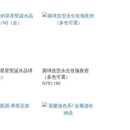
星星聖誕水晶球
圓球造型永生玫瑰夜燈
金）
（多色可選）
NT$1,180