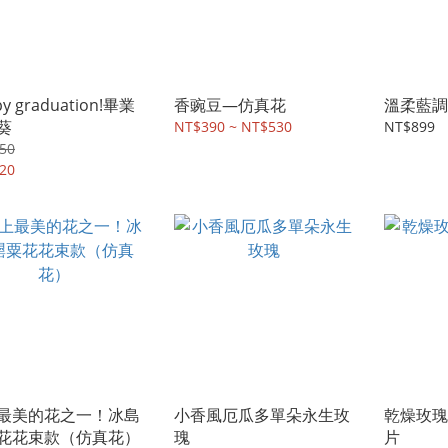
y graduation!畢業
香豌豆—仿真花
溫柔藍調
葵
NT$390 ~ NT$530
NT$899
50
20
最美的花之一！冰島
小香風厄瓜多單朵永生玫
乾燥玫瑰
花花束款（仿真花）
瑰
片