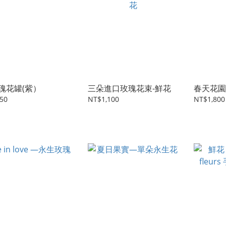
瑰花罐(紫）
三朵進口玫瑰花束-鮮花
春天花園
50
NT$1,100
NT$1,800