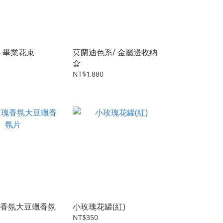
-畢業花束
莫蘭迪色系/ 金屬邊收納
盒
NT$1,880
香氛大豆蠟香氛
小玫瑰花罐(紅)
NT$350