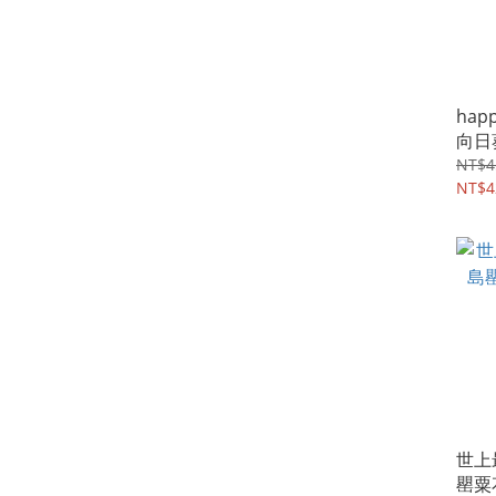
happ
向日
NT$4
NT$4
世上
罌粟