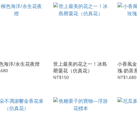
色海洋/永生花夜燈
世上最美的花之一！冰島
小香風金
罌粟花（仿真花）
瑰-奶茶
,680
NT$150
NT$1,680