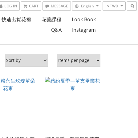
LOG IN
CART
MESSAGE
English
$ TWD
快速出貨花禮
花藝課程
Look Book
Q&A
Instagram