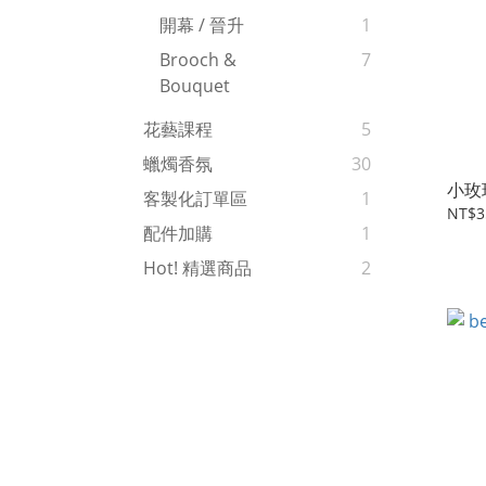
開幕 / 晉升
1
Brooch &
7
Bouquet
花藝課程
5
蠟燭香氛
30
小玫
客製化訂單區
1
NT$3
配件加購
1
Hot! 精選商品
2