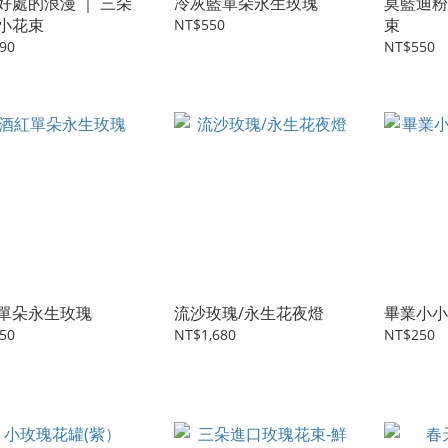
好處的浪漫 ｜ 三朵
冷灰藍單朵永生玫瑰
莫藍迪粉
小花束
束
NT$550
90
NT$550
單朵永生玫瑰
流沙玫瑰/永生花夜燈
畢業小小
50
NT$1,680
NT$250