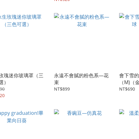
玫瑰迷你玻璃罩（三
永遠不會膩的粉色系—花
會下雪的
選）
束
（M)（
90
NT$899
NT$690
20