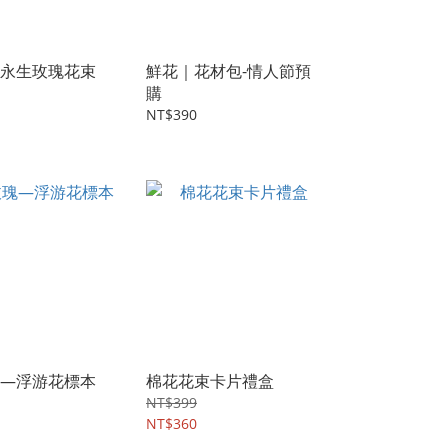
永生玫瑰花束
鮮花｜花材包-情人節預
購
NT$390
—浮游花標本
棉花花束卡片禮盒
NT$399
NT$360