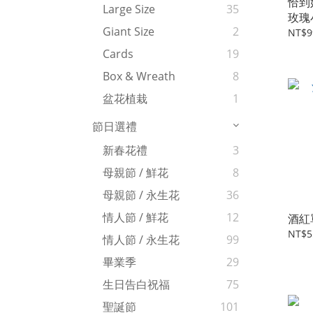
恰到
Large Size
35
玫瑰
Giant Size
2
NT$9
Cards
19
Box & Wreath
8
盆花植栽
1
節日選禮
新春花禮
3
母親節 / 鮮花
8
母親節 / 永生花
36
情人節 / 鮮花
12
酒紅
NT$5
情人節 / 永生花
99
畢業季
29
生日告白祝福
75
聖誕節
101