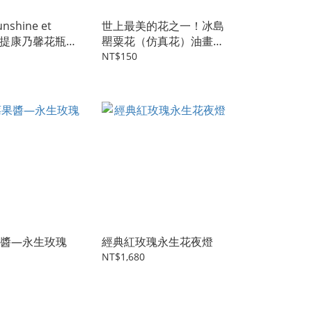
nshine et
世上最美的花之一！冰島
s 手提康乃馨花瓶
罌粟花（仿真花）油畫色
系
NT$150
醬—永生玫瑰
經典紅玫瑰永生花夜燈
NT$1,680