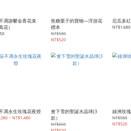
不凋謝鬱金香花束
焦糖栗子的寶物—浮游花
厄瓜多紅
真花）
標本
NT$1,680
50
NT$580
NT$520
不凋永生玫瑰花夜燈
會下雪的聖誕水晶球(3
綠洲玫瑰
款）
,380 ~ NT$1,480
NT$580
NT$520
NT$650
NT$520