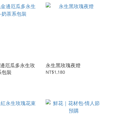
邊厄瓜多永生玫
永生黑玫瑰夜燈
系包裝
NT$1,180