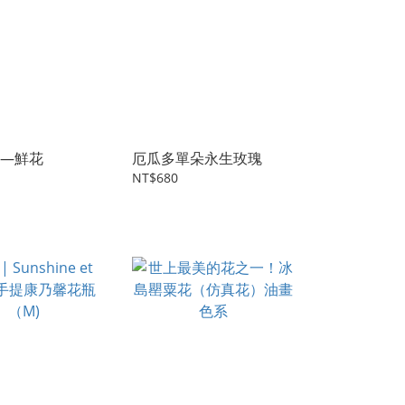
—鮮花
厄瓜多單朵永生玫瑰
NT$680