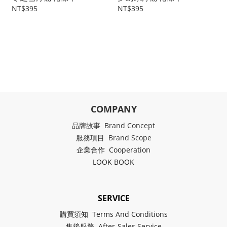
NT$395
NT$395
COMPANY
品牌故事 Brand Concept
服務項目 Brand Scope
企業合作 Cooperation
LOOK BOOK
SERVICE
購買須知 Terms And Conditions
售後服務 After-Sales Service