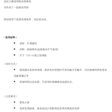
這款大量使用藍灰跟紫色
另外加了一點銀色亮粉
裡頭使用了藍紫色飛燕草，花語是自由。
/ 使用材料 /
花材 : 不凋繡球
溶劑 : 植物標本油(無毒但不可食用)
尺寸 :150 ml進口玻璃瓶
/ 保存方式 /
避免陽光直射與潮濕，維持良好狀態約可保存數月至數年，但仍會隨時間有退色
現象實屬正常
若隨時間沾染灰塵，可使用吹風機最低強度吹去。
/ 注意事項 /
避免火源
花材若遇缺貨，會為您設計搭配相似色系與風格的花材