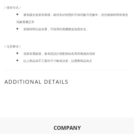
/ 保存方式 /
避免陽光直射與潮濕，維持良好狀態約可保存數月至數年，但仍會隨時間有退色
現象實屬正常
若隨時間沾染灰塵，可使用吹風機最低強度吹去。
/ 注意事項 /
花材若遇缺貨，會為您設計搭配相似色系與風格的花材
以上商品為手工製作尺寸略有誤差，以實際商品為主
ADDITIONAL DETAILS
COMPANY