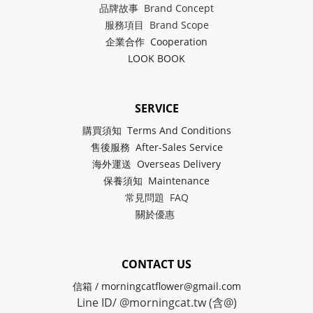
品牌故事 Brand Concept
服務項目 Brand Scope
企業合作 Cooperation
LOOK BOOK
SERVICE
購買須知 Terms And Conditions
售後服務 After-Sales Service
海外運送 Overseas Delivery
保養須知 Maintenance
常見問題 FAQ
關於
優惠
CONTACT US
信箱 / morningcatflower@gmail.com
Line ID/ @morningcat.tw (含@)