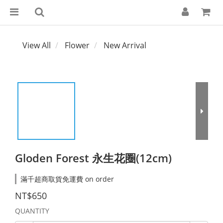
View All
Flower
New Arrival
Gloden Forest 永生花圈(12cm)
滿千超商取貨免運費 on order
NT$650
QUANTITY