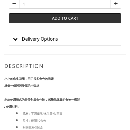
ADD TO CART
Delivery Options
DESCRIPTION
小小的永生花圈，用了很多金色的元素
就像一個閃閃發亮的小森林
此款使用韓式的外帶包裝盒包裝，感覺就像真的食物一樣🤣
/ 使用材料 /
花材 : 不凋繡球/永生雪松/果實
尺寸 : 藤圈10公分
附贈圖末包裝盒