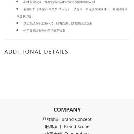
花材若遇缺貨，會為您設計搭配相似色系與風格的花材
若遇旺季（母親節/畢業季/情人節），請提前下單備註最晚收件日，避免隨時停
單遭取消喔！
以上商品為手工製作尺寸略有誤差，以實際商品為主
使用電器請安全使用並留意孩童
ADDITIONAL DETAILS
COMPANY
品牌故事 Brand Concept
服務項目 Brand Scope
企業合作 Cooperation