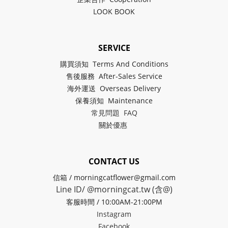
LOOK BOOK
SERVICE
購買須知 Terms And Conditions
售後服務 After-Sales Service
海外運送 Overseas Delivery
保養須知 Maintenance
常見問題 FAQ
關於
優惠
CONTACT US
信箱 / morningcatflower@gmail.com
Line ID/ @morningcat.tw (含@)
客服時間 / 10:00AM-21:00PM
Instagram
Facebook