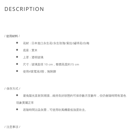
DESCRIPTION
/ 使用材料 /
花材 : 日本進口永生花/永生玫瑰/索拉/繡球花/白梅
底座 : 實木
上罩 : 透明玻璃
尺寸 : 玻璃直徑 10 cm，整體高度約15 cm
使用4號電池3顆，無附贈
/ 保存方式 /
避免陽光直射與潮濕，維持良好狀態約可保存數月至數年，但仍會隨時間有退色
現象實屬正常
若隨時間沾染灰塵，可使用吹風機最低強度吹去。
/ 注意事項 /