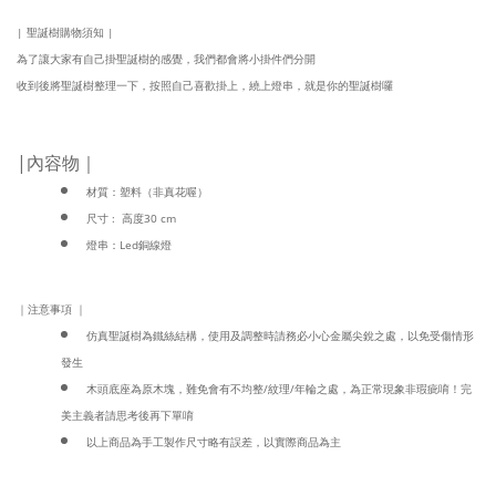
| 聖誕樹購物須知 |
為了讓大家有自己掛聖誕樹的感覺，
我們都會將小掛件們分開
收到後將聖誕樹整理一下，按照自己喜歡掛上，繞上燈串，
就是你的聖誕樹囉
|內容物｜
材質：塑料（非真花喔）
尺寸 : 高度30 cm
燈串：Led銅線燈
｜注意事項 ｜
仿真聖誕樹為鐵絲結構，使用及調整時請務必小心金屬尖銳之處，以免受傷情形
發生
木頭底座為原木塊，難免會有不均整/紋理/年輪之處，為正常現象非瑕疵唷！完
美主義者請思考後再下單唷
以上商品為手工製作尺寸略有誤差，以實際商品為主