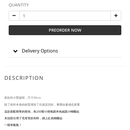
QUANTITY
PREORDER NOW
Delivery Options
DESCRIPTION
新款的小聖誕樹，尺寸30cm
除了枝幹本身的材質增加了仿真諾貝松，整體份量感也更重
這款搭配簡單的燈泡，有200顆小燈炮跟米色絨面小蝴蝶結
木頭部分用了毛茸茸的布料，綁上紅色蝴蝶結
一樣有氣氛！