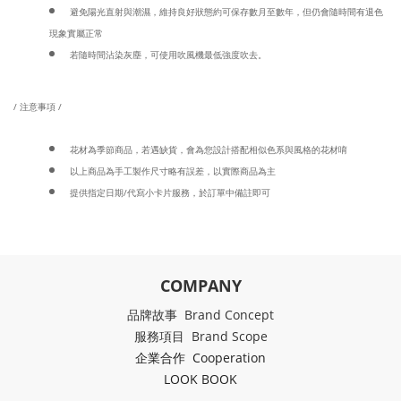
避免陽光直射與潮濕，維持良好狀態約可保存數月至數年，但仍會隨時間有退色
現象實屬正常
若隨時間沾染灰塵，可使用吹風機最低強度吹去。
/ 注意事項 /
花材為季節商品，若遇缺貨，會為您設計搭配相似色系與風格的花材唷
以上商品為手工製作尺寸略有誤差，以實際商品為主
提供指定日期/代寫小卡片服務，於訂單中備註即可
COMPANY
品牌故事 Brand Concept
服務項目 Brand Scope
企業合作 Cooperation
LOOK BOOK