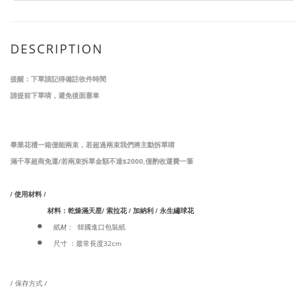
DESCRIPTION
提醒：下單請記得備註收件時間
請提前下單唷，避免後面塞車
畢業花禮一箱僅能兩束，若超過兩束我們將主動拆單唷
滿千享超商免運/若兩束拆單金額不達$2000,僅酌收運費一筆
/ 使用材料 /
材料：
乾燥滿天星/ 索拉花 / 加納利 / 永生繡球花
紙材 : 韓國進口包裝紙
尺寸 ：最常長度32cm
/ 保存方式 /