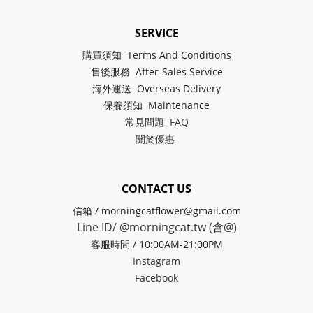
SERVICE
購買須知 Terms And Conditions
售後服務 After-Sales Service
海外運送 Overseas Delivery
保養須知 Maintenance
常見問題 FAQ
關於
優惠
CONTACT US
信箱 / morningcatflower@gmail.com
Line ID/ @morningcat.tw (含@)
客服時間 / 10:00AM-21:00PM
Instagram
Facebook