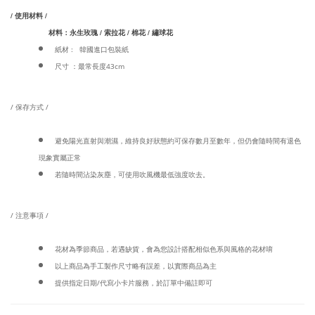
/ 使用材料 /
材料：永生玫瑰 / 索拉花 / 棉花 / 繡球花
紙材 : 韓國進口包裝紙
尺寸 ：最常長度43cm
/ 保存方式 /
避免陽光直射與潮濕，維持良好狀態約可保存數月至數年，但仍會隨時間有退色
現象實屬正常
若隨時間沾染灰塵，可使用吹風機最低強度吹去。
/ 注意事項 /
花材為季節商品，若遇缺貨，會為您設計搭配相似色系與風格的花材唷
以上商品為手工製作尺寸略有誤差，以實際商品為主
提供指定日期/代寫小卡片服務，於訂單中備註即可