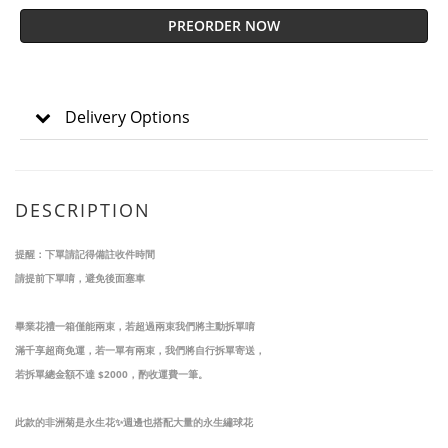
PREORDER NOW
Delivery Options
DESCRIPTION
提醒：下單請記得備註收件時間
請提前下單唷，避免後面塞車
畢業花禮一箱僅能兩束，若超過兩束我們將主動拆單唷
滿千享超商免運，若一單有兩束，我們將自行拆單寄送，
若拆單總金額不達 $2000，酌收運費一筆。
此款的非洲菊是永生花✨週邊也搭配大量的永生繡球花