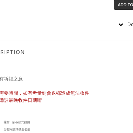
ADD TO
De
RIPTION
有祈福之意
需要時間，如有考量到會返鄉造成無法收件
備註最晚收件日期唷
/
花材 : 依各款式如圖
另有附贈飛機盒包裝