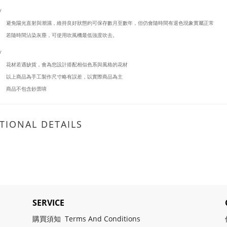
/
避免陽光直射與潮濕，維持良好狀態約可保存數月至數年，但仍會隨時間有退色現象實屬正常
若隨時間沾染灰塵，可使用吹風機最低強度吹去。
/
花材若遇缺貨，會為您設計搭配相似色系與風格的花材
以上商品為手工製作尺寸略有誤差，以實際商品為主
商品不包含鈔票唷
TIONAL DETAILS
SERVICE
購買須知 Terms And Conditions