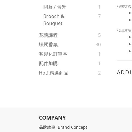
開幕 / 晉升
1
/ 保存方式 
Brooch &
7
Bouquet
/ 注意事項 
花藝課程
5
蠟燭香氛
30
客製化訂單區
1
配件加購
1
ADDI
Hot! 精選商品
2
COMPANY
品牌故事 Brand Concept