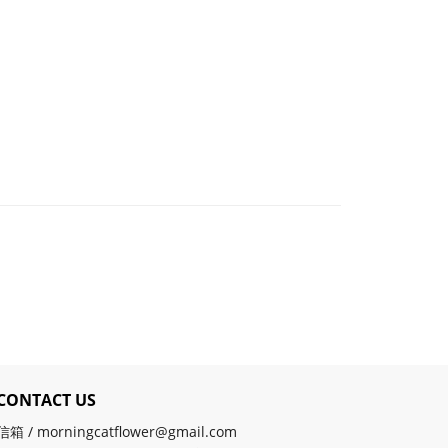
CONTACT US
信箱 / morningcatflower@gmail.com