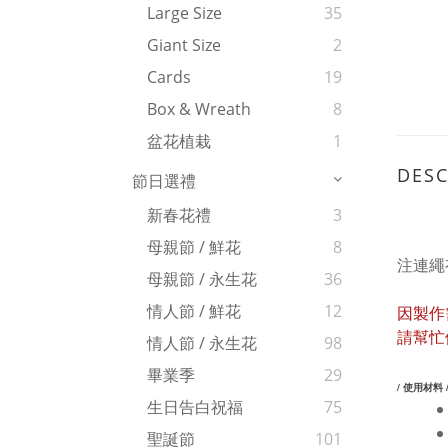
Large Size
35
Giant Size
2
Cards
19
Box & Wreath
8
盆花植栽
1
DESC
節日選禮
新春花禮
3
母親節 / 鮮花
8
注連繩
母親節 / 永生花
36
情人節 / 鮮花
12
因製作
請幫忙
情人節 / 永生花
98
畢業季
29
/ 使用材料 
生日告白祝福
75
聖誕節
101