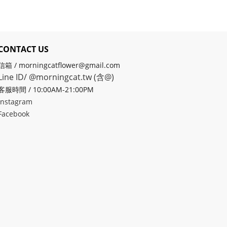
CONTACT US
信箱 / morningcatflower@gmail.com
Line ID/ @morningcat.tw (含@)
客服時間 / 10:00AM-21:00PM
Instagram
Facebook