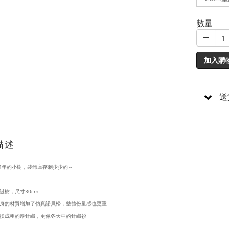
數量
加入購
送
描述
24年的小樹，裝飾庫存剩少少的～
誕樹，尺寸30cm
身的材質增加了仿真諾貝松，整體份量感也更重
換成粗的厚針織，更像冬天中的針織衫