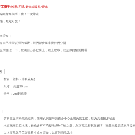
手工襪子
/松果/毛球/
針織蝴蝶結/燈串
編織橡果與手工襪子一次帶走
感，無敵可愛！
物須知 |
有自己掛聖誕樹的感覺，
我們都會將小掛件們分開
誕樹整理一下，按照自己喜歡掛上，繞上燈串，
就是你的聖誕樹囉
物｜
材質：塑料（非真花喔）
尺寸 : 高度30 cm
燈串：Led銅線燈
 ｜
仿真聖誕樹為鐵絲結構，使用及調整時請務必小心金屬尖銳之處，以免受傷情形發生
木頭底座為原木塊，難免會有不均整/紋理/年輪之處，為正常現象非瑕疵唷！完美主義者請思考後
以上商品為手工製作尺寸略有誤差，以實際商品為主