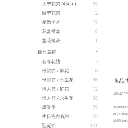
大型花束 (45cm)
35
巨型花束
2
精緻卡片
19
花盒禮盒
8
盆花植栽
1
節日選禮
新春花禮
3
母親節 / 鮮花
8
母親節 / 永生花
36
商品
情人節 / 鮮花
12
這款是20
情人節 / 永生花
98
畢業季
29
新款的小聖
除了枝幹本
生日告白祝福
75
緞帶這款也
聖誕節
101