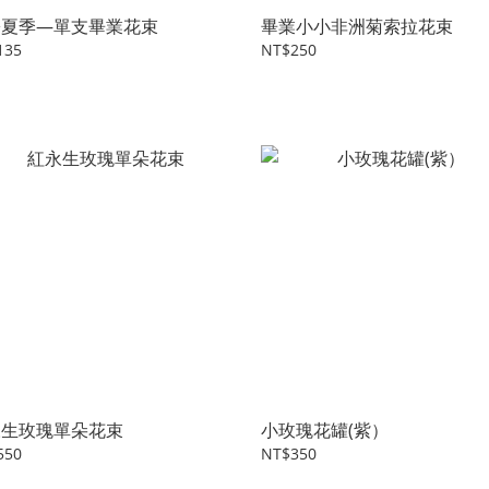
紛夏季—單支畢業花束
畢業小小非洲菊索拉花束
135
NT$250
永生玫瑰單朵花束
小玫瑰花罐(紫）
550
NT$350