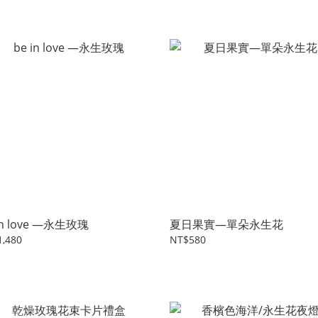
in love —永生玫瑰
夏日果實—單朵永生花
,480
NT$580