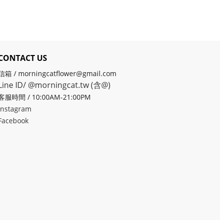
CONTACT US
信箱 / morningcatflower@gmail.com
Line ID/ @morningcat.tw (含@)
客服時間 / 10:00AM-21:00PM
Instagram
Facebook