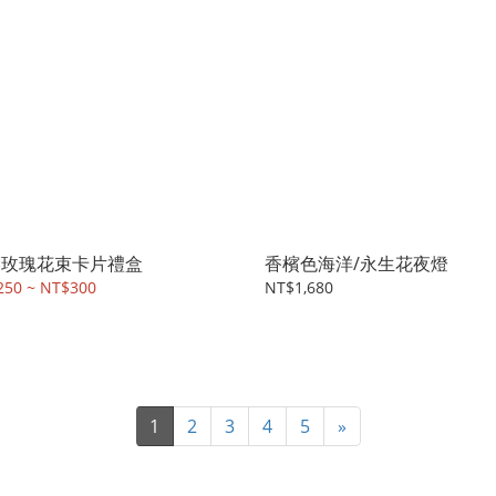
燥玫瑰花束卡片禮盒
香檳色海洋/永生花夜燈
250 ~ NT$300
NT$1,680
1
2
3
4
5
»