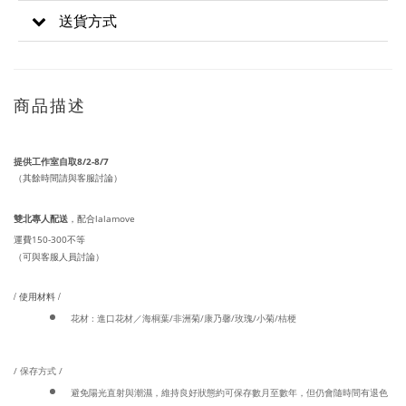
送貨方式
商品描述
提供工作室自取8/2-8/7
（其餘時間請與客服討論）
雙北專人配送
lalamove
，配合
150-300
運費
不等
（可與客服人員討論）
/ 使用材料 /
花材 : 進口花材／海桐葉/非洲菊/康乃馨/玫瑰/小菊/桔梗
/ 保存方式 /
避免陽光直射與潮濕，維持良好狀態約可保存數月至數年，但仍會隨時間有退色