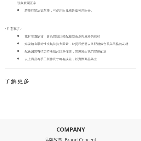
現象實屬正常
若隨時間沾染灰塵，可使用吹風機最低強度吹去。
/ 注意事項 /
花材若遇缺貨，會為您設計搭配相似色系與風格的花材
鮮花如有季節性或無法抗力因素，缺貨我們將以搭配相似色系與風格的花材
配送因若有指定時段請於訂單備註，若無將由我們安排配送
以上商品為手工製作尺寸略有誤差，以實際商品為主
了解更多
COMPANY
品牌故事 Brand Concept