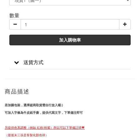
數量
加入購物車
送貨方式
商品描述
若加購包裝，選擇超商取貨需自行放入喔:)
可加入字條為牛皮紙手撕，提供代寫文字，下單備注即可
另提供色系調整（例如 紅粉/粉紫）所以可以下單備註唷🧡
（最後末三張是客製化顏色唷）