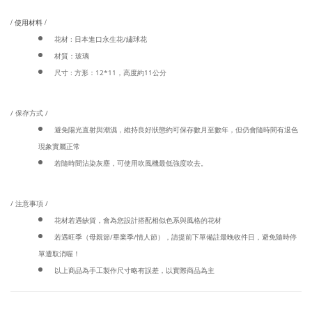
/ 使用材料 /
花材 : 日本進口永生花/繡球花
材質：玻璃
尺寸 : 方形：12*11，高度約11公分
/ 保存方式 /
避免陽光直射與潮濕，維持良好狀態約可保存數月至數年，但仍會隨時間有退色
現象實屬正常
若隨時間沾染灰塵，可使用吹風機最低強度吹去。
/ 注意事項 /
花材若遇缺貨，會為您設計搭配相似色系與風格的花材
若遇旺季（母親節/畢業季/情人節），請提前下單備註最晚收件日，避免隨時停
單遭取消喔！
以上商品為手工製作尺寸略有誤差，以實際商品為主