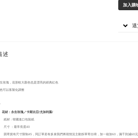
加入購
送
描述
生玫瑰，花形較大顏色也是漂亮的經典紅色
色可以客製化調整
/
生玫瑰／卡斯比亞/尤加利葉/
紙材 : 韓國進口包裝紙
尺寸 ：最常長度40
因寄貨有尺寸限制45，同訂單若有多束我們將視情況主動拆單寄出唷，加一箱加60，滿千則減60元