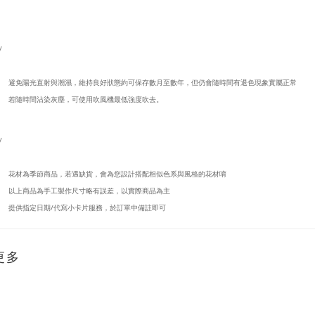
/
避免陽光直射與潮濕，維持良好狀態約可保存數月至數年，但仍會隨時間有退色現象實屬正常
若隨時間沾染灰塵，可使用吹風機最低強度吹去。
/
花材為季節商品，若遇缺貨，會為您設計搭配相似色系與風格的花材唷
以上商品為手工製作尺寸略有誤差，以實際商品為主
提供指定日期/代寫小卡片服務，於訂單中備註即可
更多