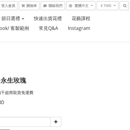
登入會員
購物車
聯絡我們
繁體中文
$ TWD
節日選禮
快速出貨花禮
花藝課程
Book/ 客製範例
常見Q&A
Instagram
多永生玫瑰
滿千超商取貨免運費
80