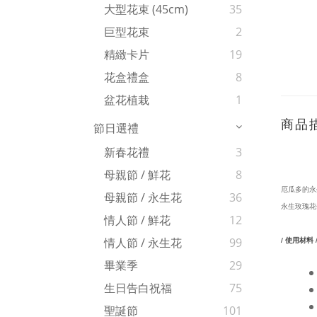
大型花束 (45cm)
35
巨型花束
2
精緻卡片
19
花盒禮盒
8
盆花植栽
1
商品
節日選禮
新春花禮
3
母親節 / 鮮花
8
厄瓜多的永
母親節 / 永生花
36
永生玫瑰花
情人節 / 鮮花
12
/ 使用材料 
情人節 / 永生花
99
花材：永
畢業季
29
生日告白祝福
75
聖誕節
101