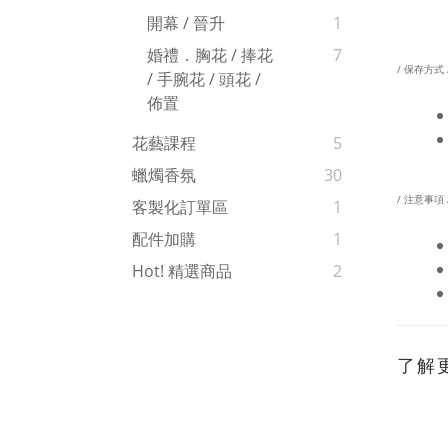
開幕 / 晉升
1
婚禮．胸花 / 捧花
7
/ 保存方式 
/ 手腕花 / 頭花 /
佈置
花藝課程
5
蠟燭香氛
30
/ 注意事項 
客製化訂單區
1
配件加購
1
Hot! 精選商品
2
了解