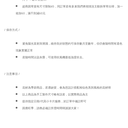
超商因寄貨有尺寸限制45，同訂單若有多束我們將視情況主動拆單寄出唷，加一
箱加60，滿千則減60元
/ 保存方式 /
避免陽光直射與潮濕，維持良好狀態約可保存數月至數年，但仍會隨時間有退色
現象實屬正常
若隨時間沾染灰塵，可使用吹風機最低強度吹去。
/ 注意事項 /
花材為季節商品，若遇缺貨，會為您設計搭配相似色系與風格的花材唷
以上商品為手工製作尺寸略有誤差，以實際商品為主
提供指定日期/代寫小卡片服務，於訂單中備註即可
因應旺季，請務必備註所需時間唷謝謝大家！