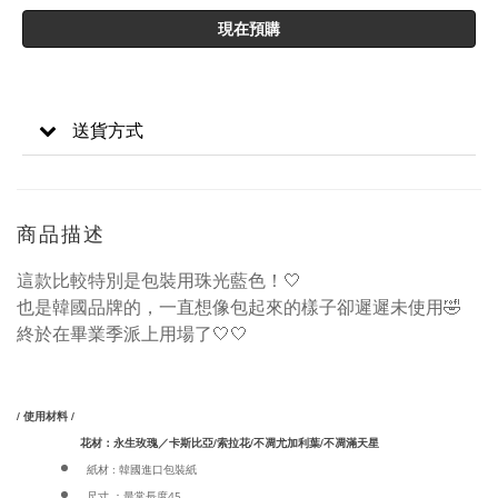
現在預購
送貨方式
商品描述
這款比較特別是包裝用珠光藍色！🤍
也是韓國品牌的，一直想像包起來的樣子卻遲遲未使用🤣
終於在畢業季派上用場了🤍🤍
/ 使用材料 /
花材：永生玫瑰／卡斯比亞/索拉花/不凋尤加利葉/不凋滿天星
紙材 : 韓國進口包裝紙
尺寸 ：最常長度45