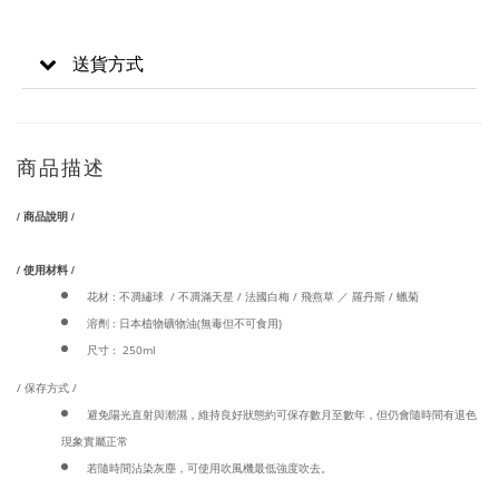
送貨方式
商品描述
/ 商品說明 /
/ 使用材料 /
花材 : 不凋繡球 / 不凋滿天星 / 法國白梅 / 飛燕草 ／ 羅丹斯 / 蠟菊
溶劑 : 日本植物礦物油(無毒但不可食用)
尺寸 : 250ml
/ 保存方式 /
避免陽光直射與潮濕，維持良好狀態約可保存數月至數年，但仍會隨時間有退色
現象實屬正常
若隨時間沾染灰塵，可使用吹風機最低強度吹去。