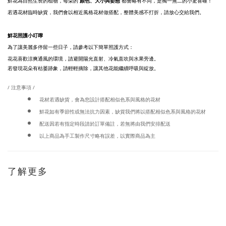
鮮花為自然生長的植物，每朵的
顏色、大小與姿態
都會略有不同，是獨一無二的小驚喜喔！
若遇花材臨時缺貨，我們會以相近風格花材做搭配，整體美感不打折，請放心交給我們。
鮮花照護小叮嚀
為了讓美麗多停留一些日子，請參考以下簡單照護方式：
花花喜歡涼爽通風的環境，請避開陽光直射、冷氣直吹與水果旁邊。
若發現花朵有枯萎跡象，請輕輕摘除，讓其他花能繼續呼吸與綻放。
/ 注意事項 /
花材若遇缺貨，會為您設計搭配相似色系與風格的花材
鮮花如有季節性或無法抗力因素，缺貨我們將以搭配相似色系與風格的花材
配送因若有指定時段請於訂單備註，若無將由我們安排配送
以上商品為手工製作尺寸略有誤差，以實際商品為主
了解更多