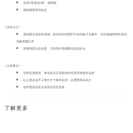
使用4號電池3顆，無附贈
會附贈透明包裝盒
/ 保存方式 /
避免陽光直射與潮濕，維持良好狀態約可保存數月至數年，但仍會隨時間有退色
現象實屬正常
若隨時間沾染灰塵，可使用吹風機最低強度吹去。
/ 注意事項 /
花材若遇缺貨，會為您設計搭配相似色系與風格的花材
以上商品為手工製作尺寸略有誤差，以實際商品為主
使用電器請安全使用並留意孩童
了解更多