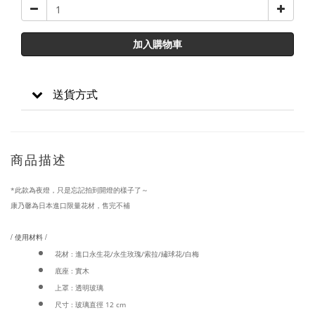
加入購物車
送貨方式
商品描述
*此款為夜燈，只是忘記拍到開燈的樣子了～
康乃馨為日本進口限量花材，售完不補
/ 使用材料 /
花材 : 進口永生花/永生玫瑰/索拉/繡球花/白梅
底座 : 實木
上罩 : 透明玻璃
尺寸 : 玻璃直徑 12 cm