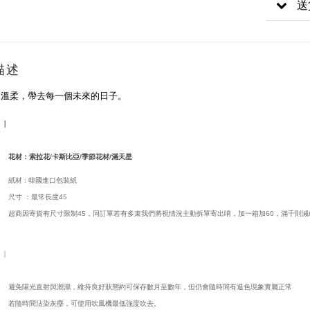
送
描述
的溫柔，帶去每一個未來的日子。
 ｜
花材：索拉花/卡斯比亞/季節花材/滿天星
紙材 : 韓國進口包裝紙
尺寸 ：最常長度45
超商因寄貨有尺寸限制45，同訂單若有多束我們將視情況主動拆單寄出唷，加一箱加60，滿千則減
 ｜
避免陽光直射與潮濕，維持良好狀態約可保存數月至數年，但仍會隨時間有退色現象實屬正常
若隨時間沾染灰塵，可使用吹風機最低強度吹去。