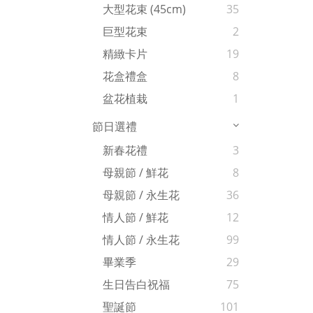
大型花束 (45cm)
35
巨型花束
2
精緻卡片
19
花盒禮盒
8
盆花植栽
1
節日選禮
新春花禮
3
母親節 / 鮮花
8
母親節 / 永生花
36
情人節 / 鮮花
12
情人節 / 永生花
99
畢業季
29
生日告白祝福
75
聖誕節
101