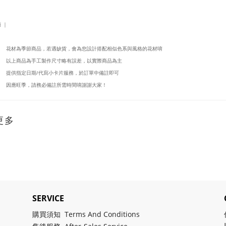
 ｜
花材為季節商品，若遇缺貨，會為您設計搭配相似色系與風格的花材唷
以上商品為手工製作尺寸略有誤差，以實際商品為主
提供指定日期/代寫小卡片服務，於訂單中備註即可
因應旺季，請務必備註所需時間唷謝謝大家！
更多
SERVICE
購買須知 Terms And Conditions