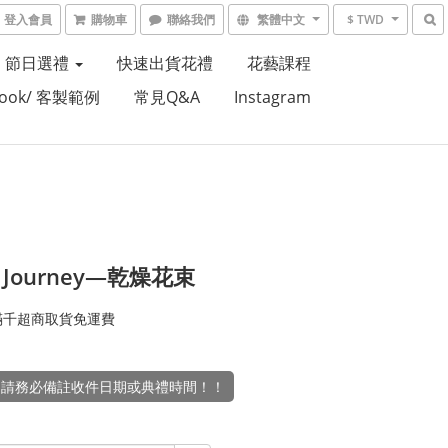
登入會員
購物車
聯絡我們
繁體中文
$ TWD
節日選禮
快速出貨花禮
花藝課程
Book/ 客製範例
常見Q&A
Instagram
it Journey—乾燥花束
滿千超商取貨免運費
，請務必備註收件日期或典禮時間！！