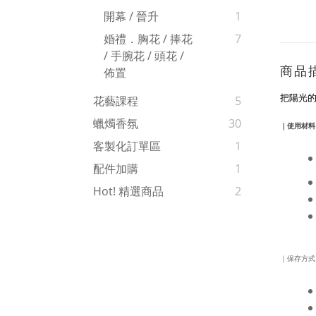
開幕 / 晉升
1
婚禮．胸花 / 捧花
7
/ 手腕花 / 頭花 /
商品
佈置
把陽光
花藝課程
5
蠟燭香氛
30
｜使用材料
客製化訂單區
1
配件加購
1
Hot! 精選商品
2
｜保存方式