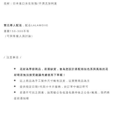
花材：日本進口永生玫瑰/不凋尤加利葉
雙北專人配送
LALAMOVE
，配合
150-300
運費
不等
（可與客服人員討論）
/ 注意事項 /
花材為季節商品，若遇缺貨，會為您設計搭配相似色系與風格的花
材唷若無法接受建議考慮後再下單喔！
以上商品為手工製作尺寸略有誤差，以實際商品為主
提供指定日期/代寫小卡片服務，於訂單中備註即可
若遇不可抗之因素，如黑貓公告低溫包裹停收之公告/颱風，我們將
提前通知喔