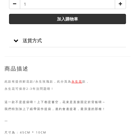
加入購物車
送貨方式
商品描述
此款有提供鮮花款/永生玫瑰款，此分頁為
永生花
款，
永生花可保存2-3年沒問題唷！
這一款不是提袋唷！上下都是簍空，花束是直接固定於背板唷～
我們特別加上了緞帶當作提袋，邊約會邊提著，最浪漫的那種！
—
尺寸為 : 45CM * 10CM