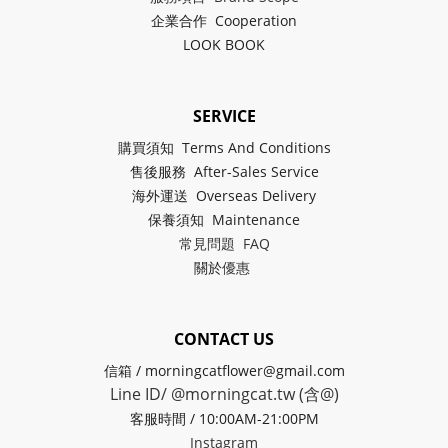
企業合作 Cooperation
LOOK BOOK
SERVICE
購買須知 Terms And Conditions
售後服務 After-Sales Service
海外運送 Overseas Delivery
保養須知 Maintenance
常見問題 FAQ
關於
優惠
CONTACT US
信箱 / morningcatflower@gmail.com
Line ID/ @morningcat.tw (含@)
客服時間 / 10:00AM-21:00PM
Instagram