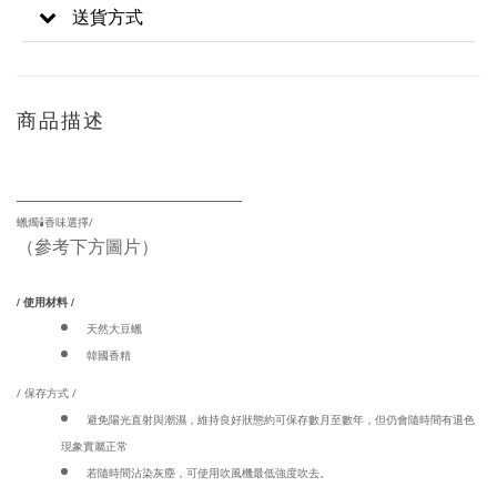
送貨方式
商品描述
_____________________________
蠟燭🕯️香味選擇/
（參考下方圖片）
/ 使用材料 /
天然大豆蠟
韓國香精
/ 保存方式 /
避免陽光直射與潮濕，維持良好狀態約可保存數月至數年，但仍會隨時間有退色
現象實屬正常
若隨時間沾染灰塵，可使用吹風機最低強度吹去。