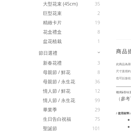
大型花束 (45cm)
35
巨型花束
2
精緻卡片
19
花盒禮盒
8
盆花植栽
1
商品
節日選禮
新春花禮
3
此商品為茶
尺寸直徑約3
母親節 / 鮮花
8
也可以放在
母親節 / 永生花
36
_______
情人節 / 鮮花
12
蠟燭🕯️香味
（參考
情人節 / 永生花
99
畢業季
29
/ 使用材料 
生日告白祝福
75
聖誕節
101