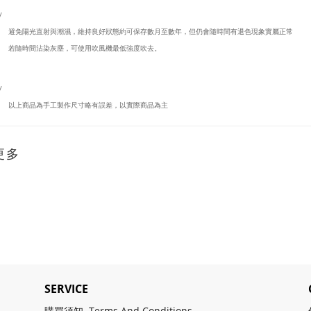
/
避免陽光直射與潮濕，維持良好狀態約可保存數月至數年，但仍會隨時間有退色現象實屬正常
若隨時間沾染灰塵，可使用吹風機最低強度吹去。
/
以上商品為手工製作尺寸略有誤差，以實際商品為主
更多
SERVICE
購買須知 Terms And Conditions