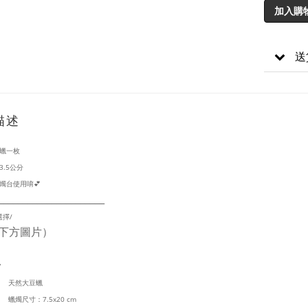
加入購
送
描述
蠟一枚
.5公分
燭台使用唷💕
______________________
選擇/
下方圖片）
/
天然大豆蠟
蠟燭尺寸：7.5x20 cm