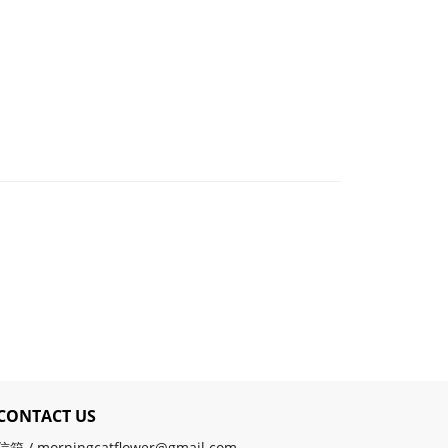
CONTACT US
信箱 / morningcatflower@gmail.com