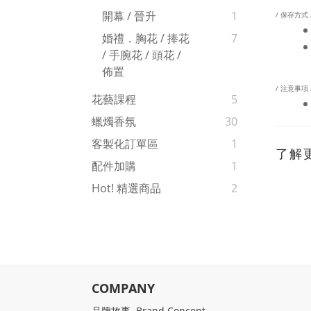
開幕 / 晉升
1
/ 保存方式 
婚禮．胸花 / 捧花
7
/ 手腕花 / 頭花 /
佈置
/ 注意事項 
花藝課程
5
蠟燭香氛
30
客製化訂單區
1
了解
配件加購
1
Hot! 精選商品
2
COMPANY
品牌故事 Brand Concept