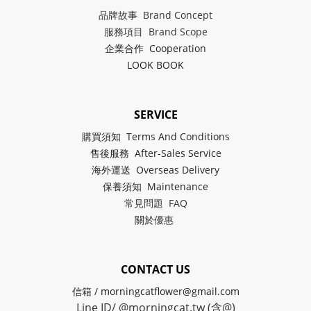
品牌故事 Brand Concept
服務項目 Brand Scope
企業合作 Cooperation
LOOK BOOK
SERVICE
購買須知 Terms And Conditions
售後服務 After-Sales Service
海外運送 Overseas Delivery
保養須知 Maintenance
常見問題 FAQ
關於
優惠
CONTACT US
信箱 / morningcatflower@gmail.com
Line ID/ @morningcat.tw (含@)