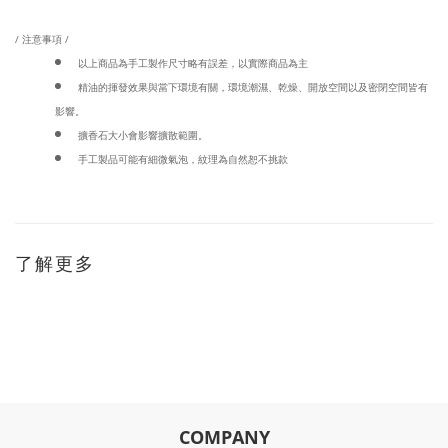
/ 注意事項 /
以上商品為手工製作尺寸略有誤差，以實際商品為主
精油的揮發效果與當下環境有關，環境潮濕、乾燥、開放空間以及密閉空間皆有
影響。
擴香石大小會影響擴散範圍。
手工製品可能有細微氣泡，紋理為自然恕不挑款
了解更多
COMPANY