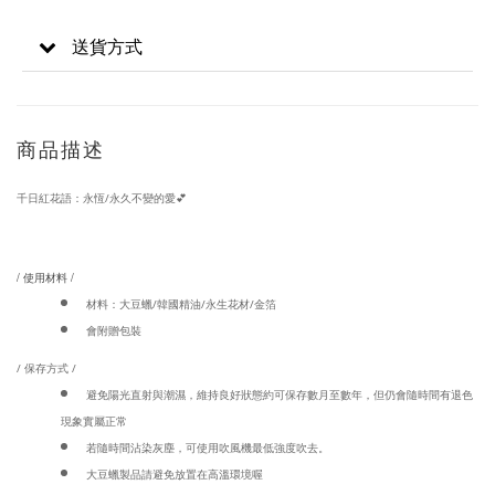
送貨方式
商品描述
千日紅花語：永恆/永久不變的愛💕
/ 使用材料 /
材料：大豆蠟/韓國精油/永生花材/金箔
會附贈包裝
/ 保存方式 /
避免陽光直射與潮濕，維持良好狀態約可保存數月至數年，但仍會隨時間有退色
現象實屬正常
若隨時間沾染灰塵，可使用吹風機最低強度吹去。
大豆蠟製品請避免放置在高溫環境喔