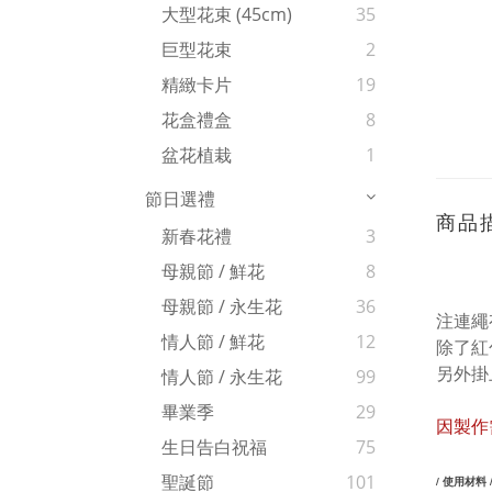
大型花束 (45cm)
35
巨型花束
2
精緻卡片
19
花盒禮盒
8
盆花植栽
1
節日選禮
商品
新春花禮
3
母親節 / 鮮花
8
母親節 / 永生花
36
注連繩
情人節 / 鮮花
12
除了紅
另外掛
情人節 / 永生花
99
畢業季
29
因製作
生日告白祝福
75
聖誕節
101
/ 使用材料 