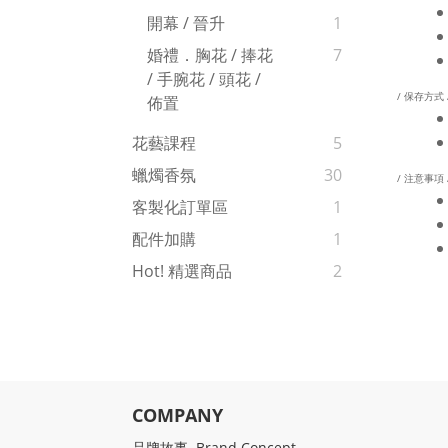
開幕 / 晉升
1
婚禮．胸花 / 捧花
7
/ 手腕花 / 頭花 /
/ 保存方式 
佈置
花藝課程
5
蠟燭香氛
30
/ 注意事項 
客製化訂單區
1
配件加購
1
Hot! 精選商品
2
COMPANY
品牌故事 Brand Concept