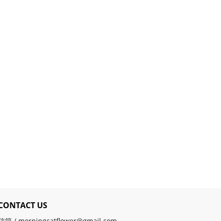
CONTACT US
信箱 / morningcatflower@gmail.com