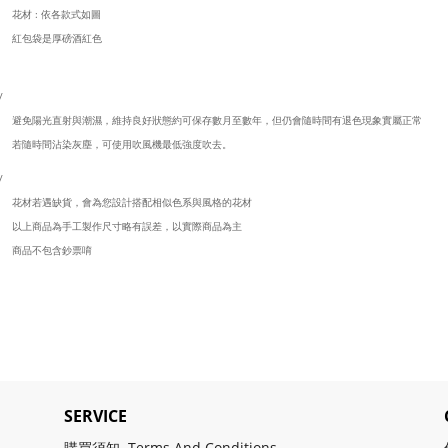
花材 : 依各款式如圖
紅包袋是厚磅酒紅色
/
避免陽光直射與潮濕，維持良好狀態約可保存數月至數年，但仍會隨時間有退色現象實屬正常
若隨時間沾染灰塵，可使用吹風機最低強度吹去。
/
花材若遇缺貨，會為您設計搭配相似色系與風格的花材
以上商品為手工製作尺寸略有誤差，以實際商品為主
商品不包含鈔票唷
SERVICE
購買須知 Terms And Conditions