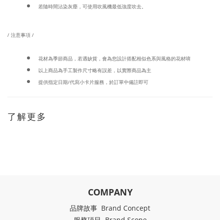
若隨時間沾染灰塵，可使用吹風機最低強度吹去。
/ 注意事項 /
花材為季節商品，若遇缺貨，會為您設計搭配相似色系與風格的花材唷
以上商品為手工製作尺寸略有誤差，以實際商品為主
提供指定日期/代寫小卡片服務，於訂單中備註即可
了解更多
COMPANY
品牌故事 Brand Concept
服務項目 Brand Scope