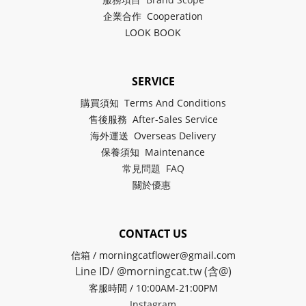
企業合作 Cooperation
LOOK BOOK
SERVICE
購買須知 Terms And Conditions
售後服務 After-Sales Service
海外運送 Overseas Delivery
保養須知 Maintenance
常見問題 FAQ
關於
優惠
CONTACT US
信箱 / morningcatflower@gmail.com
Line ID/ @morningcat.tw (含@)
客服時間 / 10:00AM-21:00PM
Instagram