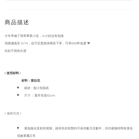
商品描述
今年準備了簡單畢業小花，小小的沒有負擔
預購優惠至 5/10，也可至賣貨便專區下單，可享600即免運 🧡
此款不挑色出貨
/ 使用材料 /
材料：索拉花
紙材 : 進口包裝紙
尺寸 ：最常長度42cm
/ 保存方式 /
避免陽光直射與潮濕，維持良好狀態約可保存數月至數年，但仍會隨時間有退色
現象實屬正常