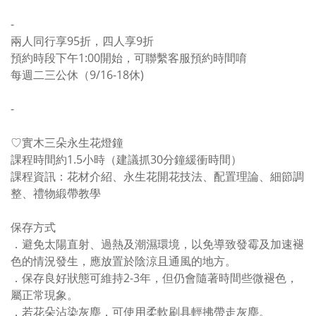
-
兩人同行享95折，四人享9折
預約時段下午1:00開始，可聯繫客服預約時間唷
每週二三公休（9/16-18休)
-
♡實木三朵永生花燈鐘
課程時間約1.5小時（建議抓30分鐘緩衝時間）
課程資訊：花材介紹、永生花開花技法、配置理論、細節調
整、禮物緞帶教學
保存方式
．避免太陽直射、過熱及潮濕環境，以免導致發霉及加速褪
色的情況發生，應放置於陰涼且通風的地方。
．保存良好狀態可維持2-3年，但仍會隨著時間些微褪色，
屬正常現象。
．若花朵沾染灰塵，可使用柔軟刷具輕拂帶走灰塵。