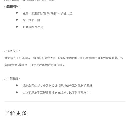
/ 使用材料 /
花材 : 永生雪松/松果/果實/不凋滿天星
附上燈串一個
尺寸藤圈20公分
/ 保存方式 /
避免陽光直射與潮濕，維持良好狀態約可保存數月至數年，但仍會隨時間有退色現象實屬正常
若隨時間沾染灰塵，可使用吹風機最低強度吹去。
/ 注意事項 /
花材若遇缺貨，會為您設計搭配相似色系與風格的花材
以上商品為手工製作尺寸略有誤差，以實際商品為主
了解更多