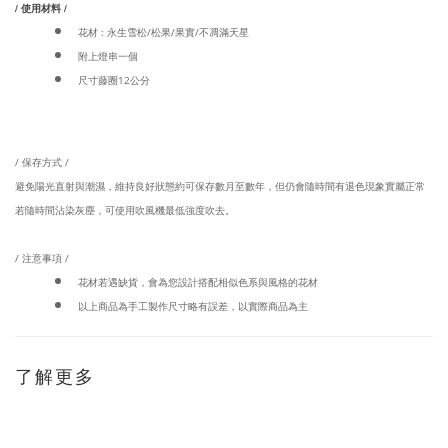
/ 使用材料 /
花材 : 永生雪松/松果/果實/不凋滿天星
附上燈串一個
尺寸藤圈12公分
/ 保存方式 /
避免陽光直射與潮濕，維持良好狀態約可保存數月至數年，但仍會隨時間有退色現象實屬正常
若隨時間沾染灰塵，可使用吹風機最低強度吹去。
/ 注意事項 /
花材若遇缺貨，會為您設計搭配相似色系與風格的花材
以上商品為手工製作尺寸略有誤差，以實際商品為主
了解更多