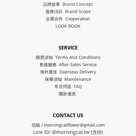
品牌故事 Brand Concept
服務項目 Brand Scope
企業合作 Cooperation
LOOK BOOK
SERVICE
購買須知 Terms And Conditions
售後服務 After-Sales Service
海外運送 Overseas Delivery
保養須知 Maintenance
常見問題 FAQ
關於
優惠
CONTACT US
信箱 / morningcatflower@gmail.com
Line ID/ @morningcat.tw (含@)