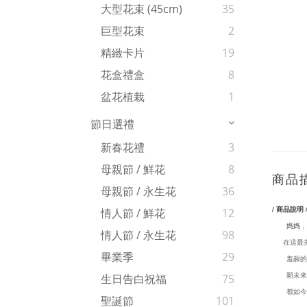
大型花束 (45cm)
35
巨型花束
2
精緻卡片
19
花盒禮盒
8
盆花植栽
1
節日選禮
新春花禮
3
母親節 / 鮮花
8
商品
母親節 / 永生花
36
/ 商品說明 
情人節 / 鮮花
12
媽媽，
情人節 / 永生花
98
在這最
畢業季
29
羞赧的
願未來
生日告白祝福
75
都如今日
聖誕節
101