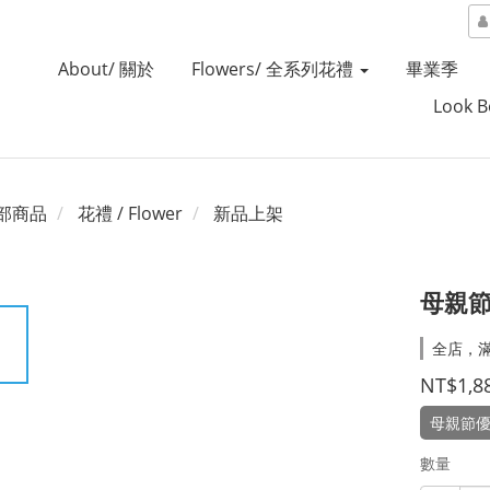
About/ 關於
Flowers/ 全系列花禮
畢業季
Look 
部商品
花禮 / Flower
新品上架
母親
全店，
NT$1,8
母親節優
數量