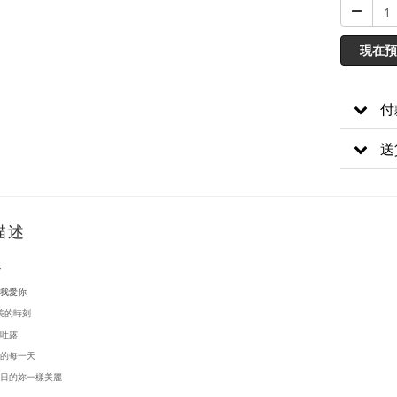
現在預
付
送
描述
/
我愛你
美的時刻
吐露
的每一天
的妳一樣美麗