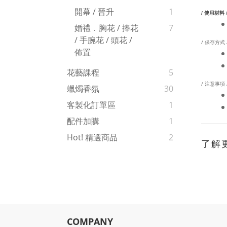
開幕 / 晉升
1
/ 使用材料 
婚禮．胸花 / 捧花
7
/ 手腕花 / 頭花 /
/ 保存方式 
佈置
花藝課程
5
/ 注意事項 
蠟燭香氛
30
客製化訂單區
1
配件加購
1
Hot! 精選商品
2
了解
COMPANY