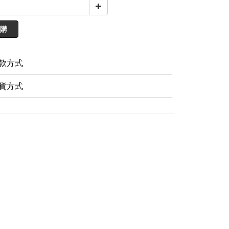
購
款方式
貨方式