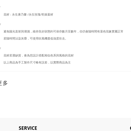
/
花材 : 永生康乃馨 /永生玫瑰/乾燥葉材
/
避免陽光直射與潮濕，維持良好狀態約可保存數月至數年，但仍會隨時間有退色現象實屬正常
若隨時間沾染灰塵，可使用吹風機最低強度吹去。
/
花材若遇缺貨，會為您設計搭配相似色系與風格的花材
以上商品為手工製作尺寸略有誤差，以實際商品為主
更多
SERVICE