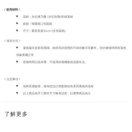
/ 使用材料 /
花材 : 永生康乃馨 /永生玫瑰/乾燥葉材
紙材 : 韓國進口包裝紙
尺寸 : 最長長度42cm (含包裝紙)
/ 保存方式 /
避免陽光直射與潮濕，維持良好狀態約可保存數月至數年，但仍會隨時間有退色
現象實屬正常
若隨時間沾染灰塵，可使用吹風機最低強度吹去。
/ 注意事項 /
花材若遇缺貨，會為您設計搭配相似色系與風格的花材
以上商品為手工製作尺寸略有誤差，以實際商品為主
了解更多