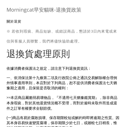
Morningcat早安貓咪-退換貨政策
關於退貨
※ 若收到瑕疵、商品短缺、或錯誤商品，懇請於3日內來電或來
信與客服人員聯繫，我們將儘快協助處理。
退換貨處理原則
依據消費者保護法之規定，請注意下列退換貨資訊：
一、依消保法第十九條第二項及行政院公佈之通訊交易解除權合理例
外情事適用準則，本店對於下列商品，恕不提供消費者保護法七天猶
豫期之適用，且保留是否取消的權利：
>>本店商品屬脆弱易壞物品，『不適用七天猶豫鑑賞期』，除非商品
本身瑕疵，對於其他退貨情況概不受理，而對於逾時未取件而造成退
件之訂單有權要求全額賠償。
(一)商品有易於腐敗損壞、保存期限較短或解約時即將逾期之性質。因
其本身容易快速變質腐壞，保存期限少於七日，或雖較七日稍長，惟