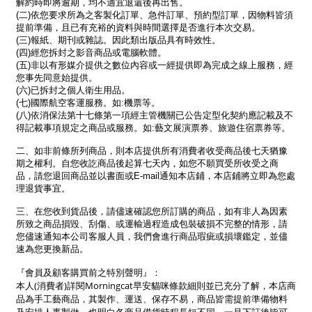
解約時即將逾期，均不適宜退還後再出售。
(二)依您要求所為之客製化訂單、急件訂單、預約型訂單，因物料皆須
提前準備，且已有充裕的資料與時間選擇是否進行本次交易。
(三)報紙、期刊或雜誌。因此類出版品具有時效性。
(四)經您拆封之影音商品或電腦軟體。
(五)非以有形媒介提供之數位內容或一經提供即為完成之線上服務，經
您事先同意始提供。
(六)已拆封之個人衛生用品。
(七)國際航空客運服務。如:機票等。
(八)依消保法第十七條第一項經主管機關已公告定型化契約應記載及不
得記載事項規定之商品或服務。如:藝文展演票券、旅遊住宿票券等。
二、如非前條所列商品，則本店提供所有消費者收受商品後七天猶豫
期之權利。自您收訖商品後起算七天內，如您不願買受所收受之商
品，請您退回商品並以書面或E-mail通知本店鋪，本店鋪將立即為您處
理退貨事宜。
三、在您收到貨品後，請儘速確認您所訂購的商品，如有非人為因素
所致之商品損毀、刮傷、或運輸過程造成包裝破損不完整的情形，請
您儘速通知本公司客服人員，我們會進行商品瑕疵或損壞鑑定，並儘
速為您更換新品。
『會員及顧客購買前之特別聲明』：
本人(消費者)詳閱Morningcat早安貓咪條款細則並已充分了解，本店商
品為手工藝商品，其製作、運送、保存不易，商品皆需提前準備物料