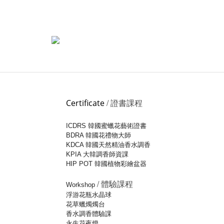
/ 證書課程
Certificate
ICDRS 韓國蜜蠟花藝術證書
BDRA 韓國花禮物大師
KDCA 韓國天然精油香水調香
KPIA 大韓調香師資課
HIP POT 韓國植物彩繪盆器
/ 體驗課程
Workshop
浮游花瓶水晶球
花草蠟燭燭台
香水調香體驗課
永生花夜燈