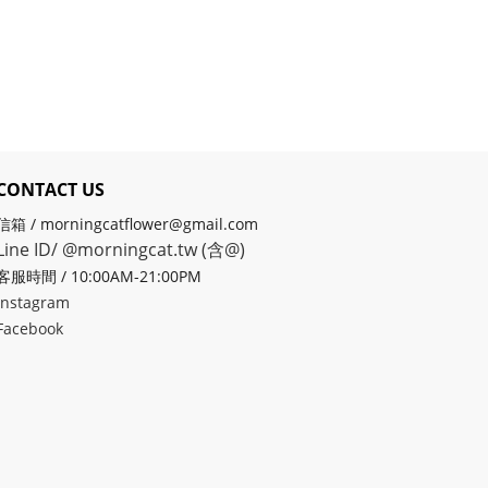
CONTACT US
信箱 / morningcatflower@gmail.com
Line ID/ @morningcat.tw (含@)
客服時間 / 10:00AM-21:00PM
Instagram
Facebook