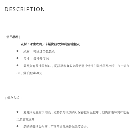
DESCRIPTION
| 使用材料 |
花材：永生玫瑰／卡斯比亞/尤加利葉/索拉花
紙材 ：韓國進口包裝紙
尺寸 ：最常長度40
因寄貨有尺寸限制45，同訂單若有多束我們將視情況主動拆單寄出唷，加一箱加
60，滿千則減60元
| 保存方式 |
避免陽光直射與潮濕，維持良好狀態約可保存數月至數年，但仍會隨時間有退色
現象實屬正常
若隨時間沾染灰塵，可使用吹風機最低強度吹去。