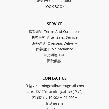
企業合作 Cooperation
LOOK BOOK
SERVICE
購買須知 Terms And Conditions
售後服務 After-Sales Service
海外運送 Overseas Delivery
保養須知 Maintenance
常見問題 FAQ
關於
優惠
CONTACT US
信箱 / morningcatflower@gmail.com
Line ID/ @morningcat.tw (含@)
客服時間 / 10:00AM-21:00PM
Instagram