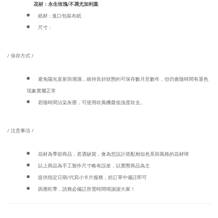
花材：永生玫瑰/不凋尤加利葉
紙材 : 進口包裝布紙
尺寸 :
/ 保存方式 /
避免陽光直射與潮濕，維持良好狀態約可保存數月至數年，但仍會隨時間有退色
現象實屬正常
若隨時間沾染灰塵，可使用吹風機最低強度吹去。
/ 注意事項 /
花材為季節商品，若遇缺貨，會為您設計搭配相似色系與風格的花材唷
以上商品為手工製作尺寸略有誤差，以實際商品為主
提供指定日期/代寫小卡片服務，於訂單中備註即可
因應旺季，請務必備註所需時間唷謝謝大家！