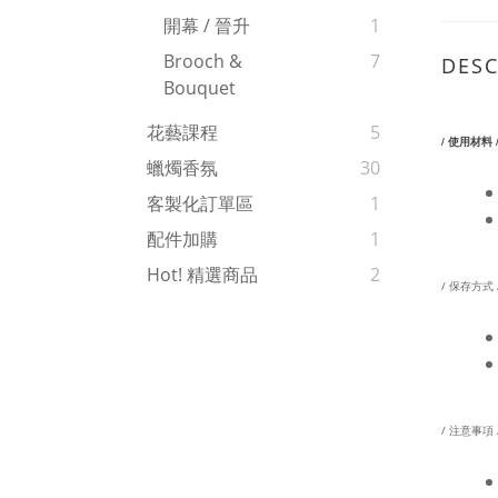
開幕 / 晉升
1
Brooch &
7
DESC
Bouquet
花藝課程
5
/ 使用材料 
蠟燭香氛
30
花材：永
客製化訂單區
1
配件加購
1
Hot! 精選商品
2
/ 保存方式 
/ 注意事項 