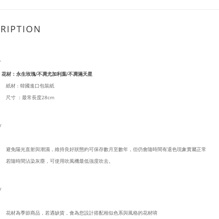
RIPTION
/
生玫瑰/不凋尤加利葉/不凋滿天星
紙材 : 韓國進口包裝紙
尺寸 ：最常長度28cm
/
避免陽光直射與潮濕，維持良好狀態約可保存數月至數年，但仍會隨時間有退色現象實屬正常
若隨時間沾染灰塵，可使用吹風機最低強度吹去。
/
花材為季節商品，若遇缺貨，會為您設計搭配相似色系與風格的花材唷