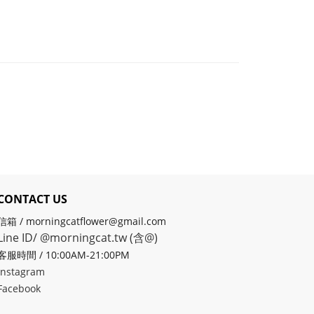
CONTACT US
信箱 / morningcatflower@gmail.com
Line ID/ @morningcat.tw (含@)
客服時間 / 10:00AM-21:00PM
Instagram
Facebook