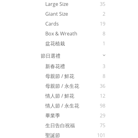
Large Size
35
Giant Size
2
Cards
19
Box & Wreath
8
盆花植栽
1
節日選禮
新春花禮
3
母親節 / 鮮花
8
母親節 / 永生花
36
情人節 / 鮮花
12
情人節 / 永生花
98
畢業季
29
生日告白祝福
75
聖誕節
101