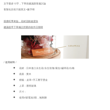
文字最多10字，下單前建議跟客服討論
客製化目前只能英文+數字唷
因應旺季來臨，花材流動速度快
建議提早下單備註想要的收件日期唷
/ 使用材料 /
花材 : 日本進口永生花/永生玫瑰/索拉/繡球花/白梅
底座 : 實木
標籤：皮革+手工壓字燙金
上罩 : 透明玻璃
尺寸 :
使用4號電池3顆，無附贈