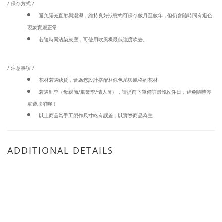
/ 保存方式 /
避免陽光直射與潮濕，維持良好狀態約可保存數月至數年，但仍會隨時間有退色
現象實屬正常
若隨時間沾染灰塵，可使用吹風機最低強度吹去。
/ 注意事項 /
花材若遇缺貨，會為您設計搭配相似色系與風格的花材
若遇旺季（母親節/畢業季/情人節），請提前下單備註最晚收件日，避免隨時停
單遭取消喔！
以上商品為手工製作尺寸略有誤差，以實際商品為主
ADDITIONAL DETAILS