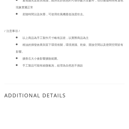
避免陽光直射與潮濕，維持良好狀態約可保存數月至數年，但仍會隨時間有退色
現象實屬正常
若隨時間沾染灰塵，可使用吹風機最低強度吹去。
/ 注意事項 /
以上商品為手工製作尺寸略有誤差，以實際商品為主
精油的揮發效果與當下環境有關，環境潮濕、乾燥、開放空間以及密閉空間皆有
影響。
擴香石大小會影響擴散範圍。
手工製品可能有細微氣泡，紋理為自然恕不挑款
ADDITIONAL DETAILS