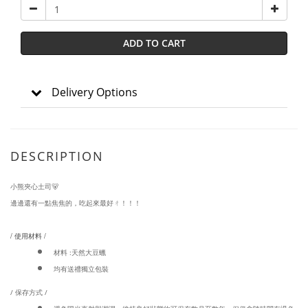
ADD TO CART
Delivery Options
DESCRIPTION
小熊夾心土司🐻
邊邊還有一點焦焦的，吃起來最好ㄔ！！！
/ 使用材料 /
材料 :天然大豆蠟
均有送禮獨立包裝
/ 保存方式 /