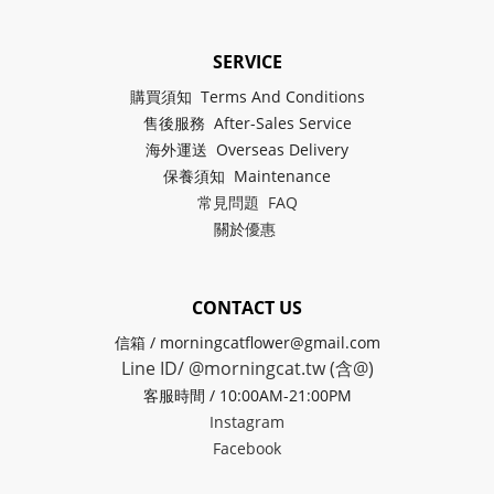
SERVICE
購買須知 Terms And Conditions
售後服務 After-Sales Service
海外運送 Overseas Delivery
保養須知 Maintenance
常見問題 FAQ
關於
優惠
CONTACT US
信箱 / morningcatflower@gmail.com
Line ID/ @morningcat.tw (含@)
客服時間 / 10:00AM-21:00PM
Instagram
Facebook