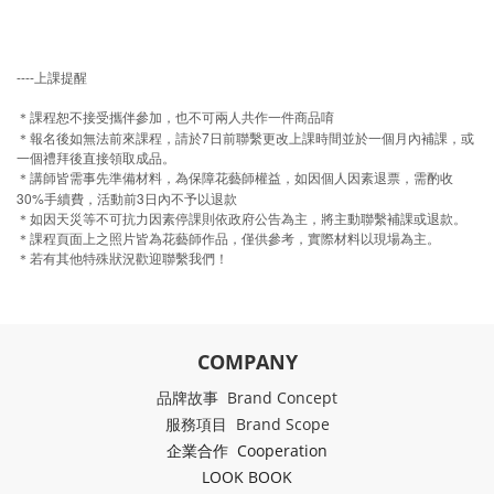
----
上課提醒
＊課程恕不接受攜伴參加，也不可兩人共作一件商品唷
7
＊報名後如無法前來課程，請於
日前聯繫更改上課時間並於一個月內補課，或
一個禮拜後直接領取成品。
＊講師皆需事先準備材料，為保障花藝師權益，如因個人因素退票，需酌收
30%
3
手續費，活動前
日內不予以退款
＊如因天災等不可抗力因素停課則依政府公告為主，將主動聯繫補課或退款。
＊課程頁面上之照片皆為花藝師作品，僅供參考，實際材料以現場為主。
＊若有其他特殊狀況歡迎聯繫我們！
COMPANY
品牌故事 Brand Concept
服務項目 Brand Scope
企業合作 Cooperation
LOOK BOOK