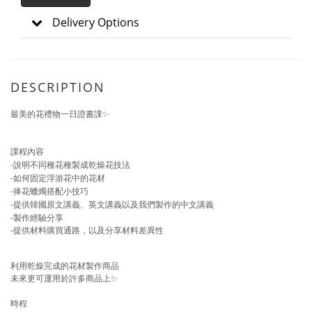
Delivery Options
DESCRIPTION
最美的花禮物一日證書課
✨
課程內容
-
說明不同種花種製成乾燥花技法
-
如何固定浮游花中的花材
-
捧花蠟燭搭配小技巧
-
提供韓國原文講義、英文講義以及我們製作的中文講義
-
製作經驗分享
-提供材料購買通路，以及分享材料差異性
利用乾燥完成的花材製作商品
未來更可運用於許多商品上
✨
時程