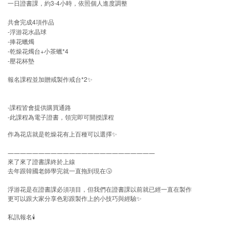
3-4
一日證書課，約
小時，依照個人進度調整
4
共會完成
項作品
-
浮游花水晶球
-
捧花蠟燭
-
+
*4
乾燥花燭台
小茶蠟
-
壓花杯墊
*2
報名課程並加贈戒製作戒台
✨
-
課程皆會提供購買通路
-
此課程為電子證書，領完即可開授課程
作為花店就是乾燥花有上百種可以選擇✨
————
————
————
————
————
————
來了來了證書課終於上線
去年跟韓國老師學完就一直拖到現在
🤧
浮游花是在證書課必須項目，但我們在證書課以前就已經一直在製作
更可以跟大家分享色彩跟製作上的小技巧與經驗
✨
私訊報名
🕯