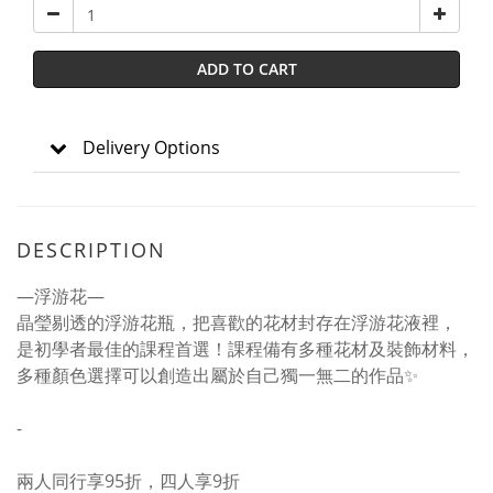
ADD TO CART
Delivery Options
DESCRIPTION
—浮游花—
晶瑩剔透的浮游花瓶，把喜歡的花材封存在浮游花液裡，
是初學者最佳的課程首選！課程備有多種花材及裝飾材料，
多種顏色選擇可以創造出屬於自己獨一無二的作品✨
-
兩人同行享95折，四人享9折