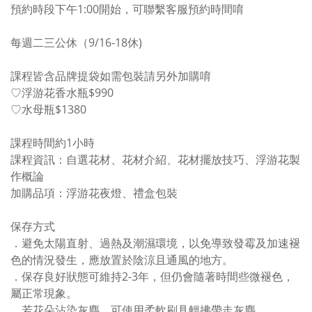
預約時段下午1:00開始，可聯繫客服預約時間唷
每週二三公休（9/16-18休)
課程皆含品牌提袋如需包裝請另外加購唷
♡浮游花香水瓶$990
♡水母瓶$1380
課程時間約1小時
課程資訊：自選花材、花材介紹、花材擺放技巧、浮游花製
作概論
加購品項：浮游花夜燈、禮盒包裝
保存方式
．避免太陽直射、過熱及潮濕環境，以免導致發霉及加速褪
色的情況發生，應放置於陰涼且通風的地方。
．保存良好狀態可維持2-3年，但仍會隨著時間些微褪色，
屬正常現象。
．若花朵沾染灰塵，可使用柔軟刷具輕拂帶走灰塵。