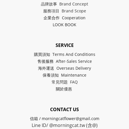
品牌故事 Brand Concept
服務項目 Brand Scope
企業合作 Cooperation
LOOK BOOK
SERVICE
購買須知 Terms And Conditions
售後服務 After-Sales Service
海外運送 Overseas Delivery
保養須知 Maintenance
常見問題 FAQ
關於
優惠
CONTACT US
信箱 / morningcatflower@gmail.com
Line ID/ @morningcat.tw (含@)