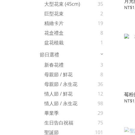
月光
大型花束 (45cm)
35
NT$1
巨型花束
2
精緻卡片
19
花盒禮盒
8
盆花植栽
1
節日選禮
新春花禮
3
母親節 / 鮮花
8
母親節 / 永生花
36
情人節 / 鮮花
12
莓粉
NT$1
情人節 / 永生花
98
畢業季
29
生日告白祝福
75
聖誕節
101