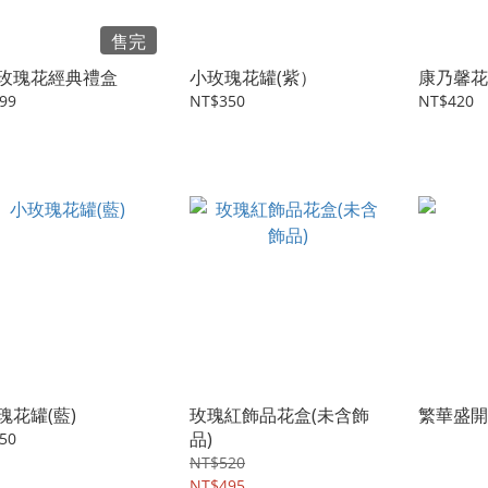
售完
玫瑰花經典禮盒
小玫瑰花罐(紫）
康乃馨花
99
NT$350
NT$420
瑰花罐(藍)
玫瑰紅飾品花盒(未含飾
繁華盛開
品)
50
NT$520
NT$495