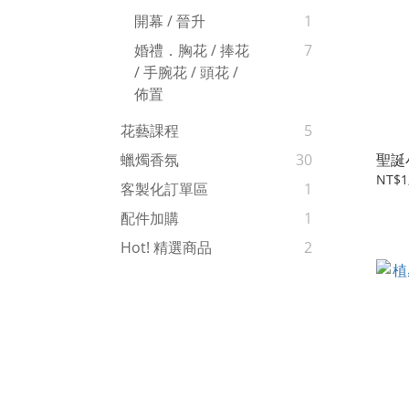
開幕 / 晉升
1
婚禮．胸花 / 捧花
7
/ 手腕花 / 頭花 /
佈置
花藝課程
5
聖誕
蠟燭香氛
30
NT$1
客製化訂單區
1
配件加購
1
Hot! 精選商品
2