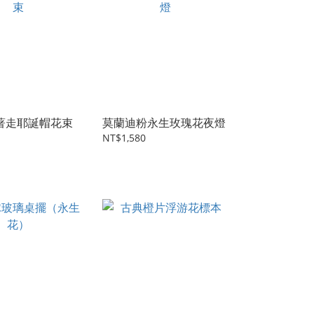
帶著走耶誕帽花束
莫蘭迪粉永生玫瑰花夜燈
NT$1,580