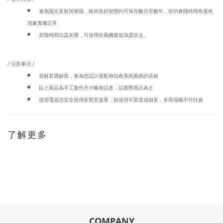
避免陽光直射與潮濕，維持良好狀態約可保存數月至數年，但仍會隨時間有退色
現象實屬正常
若隨時間沾染灰塵，可使用吹風機最低強度吹去。
/ 注意事項 /
花材若遇缺貨，會為您設計搭配相似色系與風格的花材
以上商品為手工製作尺寸略有誤差，以實際商品為主
使用電器請安全使用並留意孩童，如使用不當造成損害，本商場概不付任責
了解更多
COMPANY