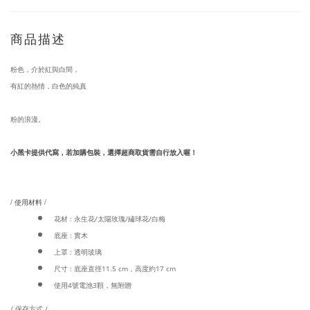
商品描述
粉色，介於紅與白間，
有紅的熱情，白色的純真
粉的浪漫。
小黑卡提供代寫，若加購包裝，選擇超商取貨需自行放入喔！
/ 使用材料 /
花材 : 永生花/太陽玫瑰/繡球花/白梅
底座 : 實木
上罩 : 透明玻璃
尺寸 : 底座直徑11.5 cm，高度約17 cm
使用4號電池3顆，無附贈
/ 保存方式 /