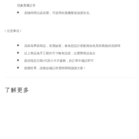
現象實屬正常
若隨時間沾染灰塵，可使用吹風機最低強度吹去。
/ 注意事項 /
花材為季節商品，若遇缺貨，會為您設計搭配相似色系與風格的花材唷
以上商品為手工製作尺寸略有誤差，以實際商品為主
提供指定日期/代寫小卡片服務，於訂單中備註即可
因應旺季，請務必備註所需時間唷謝謝大家！
了解更多