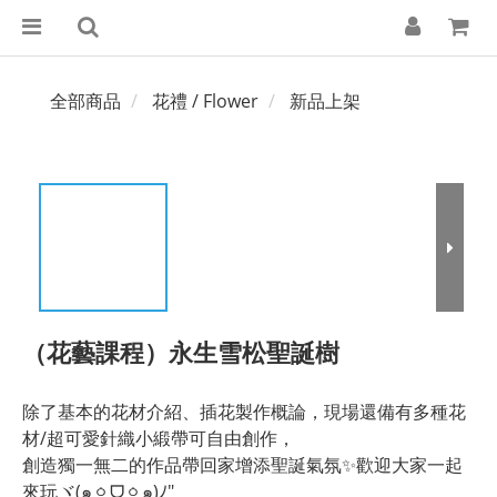
全部商品
花禮 / Flower
新品上架
（花藝課程）永生雪松聖誕樹
除了基本的花材介紹、插花製作概論，現場還備有多種花
材/超可愛針織小緞帶可自由創作，
創造獨一無二的作品帶回家增添聖誕氣氛✨歡迎大家一起
來玩ヾ(๑ㆁᗜㆁ๑)ﾉ"