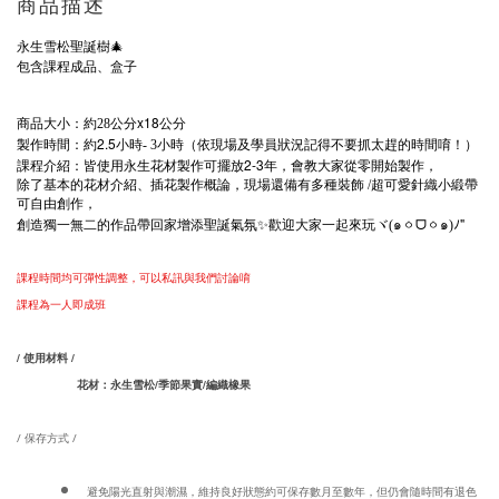
商品描述
永生雪松聖誕樹
🎄
包含課程成品、盒子
x18
商品大小：約28公分
公分
2.5
製作時間：約
小時- 3小時（依現場及學員狀況記得不要抓太趕的時間唷！）
2-3
課程介紹：皆使用永生花材製作可擺放
年，會教大家從零開始製作，
除了基本的花材介紹、插花製作概論，現場還備有多種裝飾 /超可愛針織小緞帶
可自由創作，
"
創造獨一無二的作品帶回家增添聖誕氣氛
✨
歡迎大家一起來玩ヾ(
๑
ㆁ
ᗜ
ㆁ
๑)
ﾉ
課程時間均可彈性調整，可以私訊與我們討論唷
課程為一人即成班
/ 使用材料 /
花材：永生雪松/季節果實/編織橡果
/ 保存方式 /
避免陽光直射與潮濕，維持良好狀態約可保存數月至數年，但仍會隨時間有退色