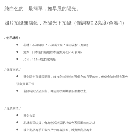
純白色的，最簡單，如早晨的陽光。
照片拍攝無濾鏡，為陽光下拍攝（僅調整0.2亮度/色溫-1)
/ 使用材料 /
花材 : 不凋繡球 / 不凋滿天星 / 季節花材（如圖）
溶劑 : 日本進口植物標本油(無毒但不可食用)
尺寸 : 125ml進口玻璃瓶
/ 保存方式 /
避免陽光直射與潮濕，維持良好狀態約可保存數月至數年，但仍會隨時間有退色
現象實屬正常
若隨時間沾染灰塵，可使用吹風機最低強度吹去。
/ 注意事項 /
避免火源
花材若遇缺貨，會為您設計搭配相似色系與風格的花材
以上商品為手工製作尺寸略有誤差，以實際商品為主